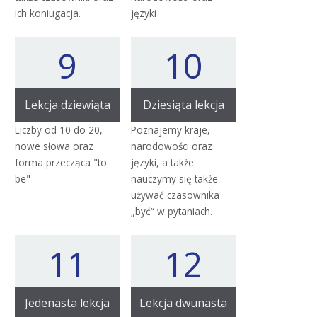
ich koniugacja.
języki
9
10
Lekcja dziewiąta
Dziesiąta lekcja
Liczby od 10 do 20,
Poznajemy kraje,
nowe słowa oraz
narodowości oraz
forma przecząca "to
języki, a także
be"
nauczymy się także
używać czasownika
„być“ w pytaniach.
11
12
Jedenasta lekcja
Lekcja dwunasta