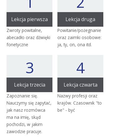
1
2
Lekcja pierwsza
Lekcja druga
Zwroty powitalne,
Powitanie/pożegnanie
abecadło oraz dźwięki
oraz zaimki osobowe:
fonetyczne
ja, ty, on, ona itd.
3
4
Lekcja trzecia
Lekcja czwarta
Zapoznanie się.
Nazwy profesji oraz
Nauczymy się zapytać,
krajów. Czasownik "to
jak nasz rozmówca
be" - być
ma na imię, skąd
pochodzi, w jakim
zawodzie pracuje.