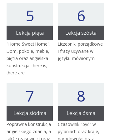
5
6
Lekcja piąta
Lekcja szósta
"Home Sweet Home".
Liczebniki porządkowe
Dom, pokoje, meble,
i frazy używane w
piętra oraz angielska
języku mówionym
konstrukcja: there is,
there are
7
8
Lekcja siódma
Lekcja ósma
Poprawna konstrukcja
Czasownik "być" w
angielskiego zdania, a
pytaniach oraz kraje,
także czasowniki oraz
narodowości oraz