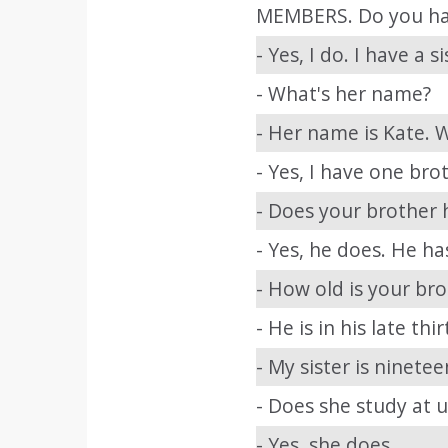
MEMBERS. Do you hav
- Yes, I do. I have a si
- What's her name?
- Her name is Kate. 
- Yes, I have one bro
- Does your brother 
- Yes, he does. He ha
- How old is your br
- He is in his late thi
- My sister is ninetee
- Does she study at u
- Yes, she does.