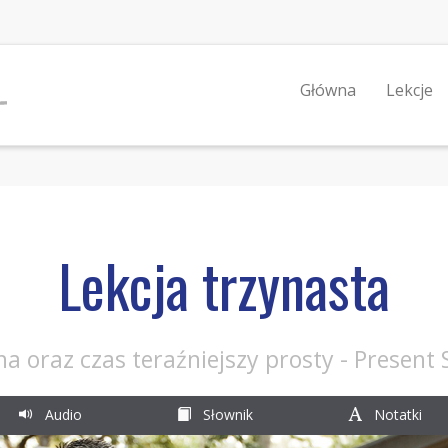
Główna
Lekcje
Lekcja trzynasta
a oraz czas teraźniejszy prosty - Present
Audio
Słownik
Notatki