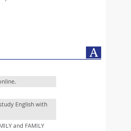
online.
tudy English with
AMILY and FAMILY