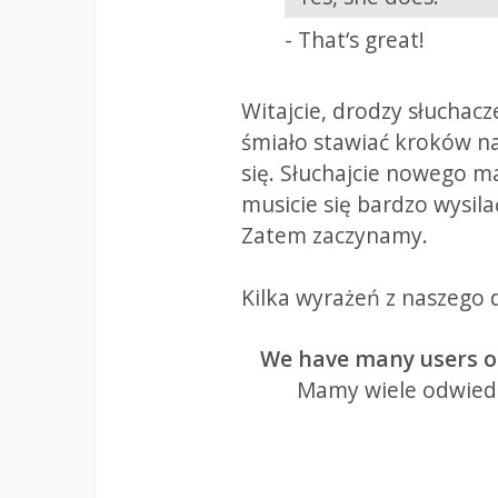
- That‘s great!
Witajcie, drodzy słuchacze
śmiało stawiać kroków na
się. Słuchajcie nowego ma
musicie się bardzo wysila
Zatem zaczynamy.
Kilka wyrażeń z naszego 
We have many users of
Mamy wiele odwiedzi