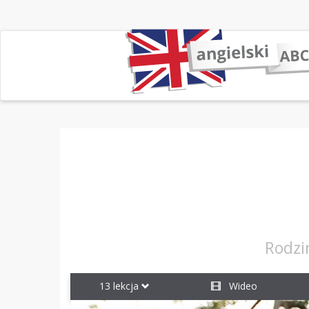
Rodzin
13 lekcja
Wideo