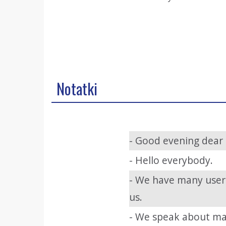
Notatki
- Good evening dear l
- Hello everybody.
- We have many users
us.
- We speak about ma