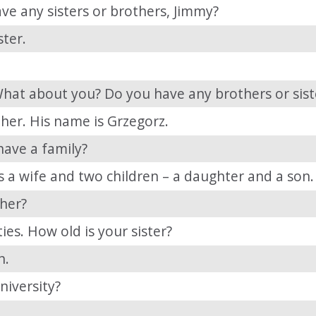
e any sisters or brothers, Jimmy?
ster.
What about you? Do you have any brothers or sist
ther. His name is Grzegorz.
have a family?
s a wife and two children – a daughter and a son.
oher?
rties. How old is your sister?
n.
niversity?