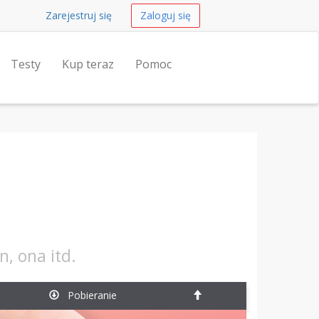
Zarejestruj się
Zaloguj się
Testy
Kup teraz
Pomoc
, ona itd.
Pobieranie