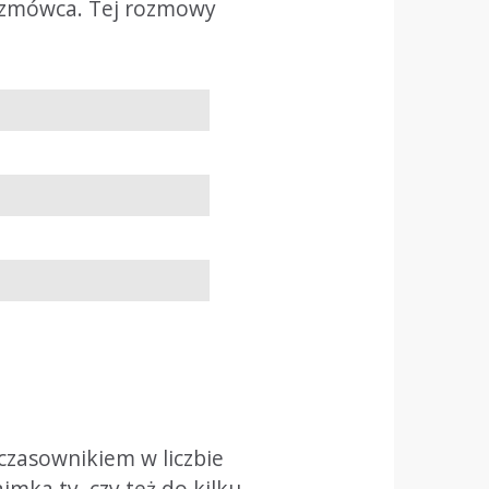
rozmówca. Tej rozmowy
 czasownikiem w liczbie
imka ty, czy też do kilku