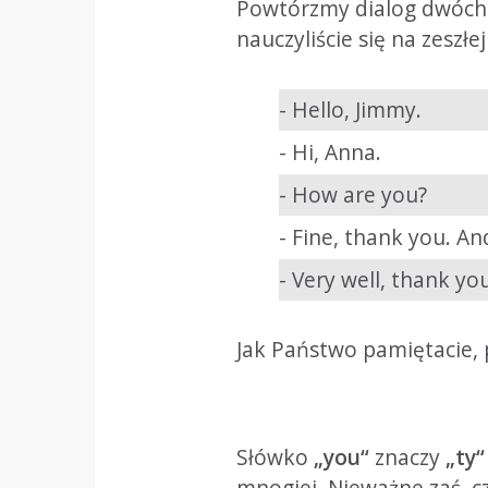
Powtórzmy dialog dwóch 
nauczyliście się na zeszł
- Hello, Jimmy.
- Hi, Anna.
- How are you?
- Fine, thank you. An
- Very well, thank you
Jak Państwo pamiętacie,
Słówko
„you“
znaczy
„ty“
mnogiej. Nieważne zaś, cz