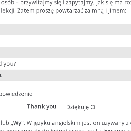
osób – przywitajmy się i zapytajmy, jak się ma 
ej lekcji. Zatem proszę powtarzać za mną i Jimem:
d you?
.
 powiedzenie
Thank you
Dziękuję Ci
lub
„Wy“
. W języku angielskim jest on używany z
y zwracamy się do jednej osoby, czyli używamy za