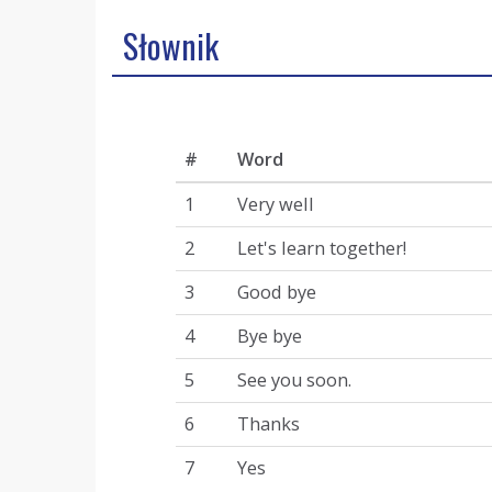
Słownik
#
Word
1
Very well
2
Let's learn together!
3
Good bye
4
Bye bye
5
See you soon.
6
Thanks
7
Yes