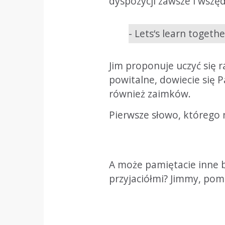
dyspozycji zawsze i wszęd
- Lets‘s learn togethe
Jim proponuje uczyć się 
powitalne, dowiecie się P
również zaimków.
Pierwsze słowo, którego na
A może pamiętacie inne b
przyjaciółmi? Jimmy, po