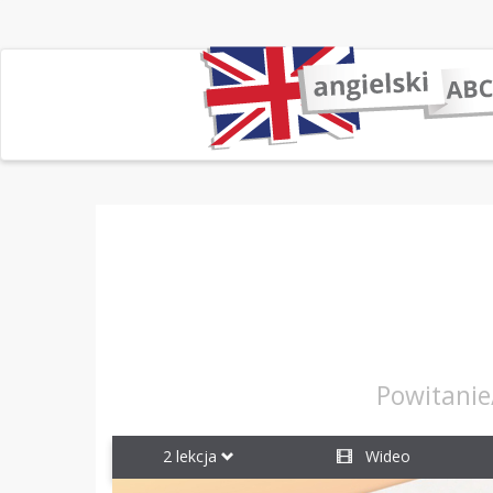
Powitanie
2 lekcja
Wideo