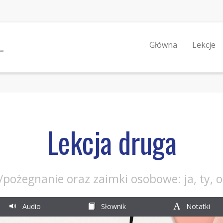
Główna
Lekcje
Lekcja druga
/pożegnanie oraz zaimki osobowe: ja, ty, on
Audio
Słownik
Notatki