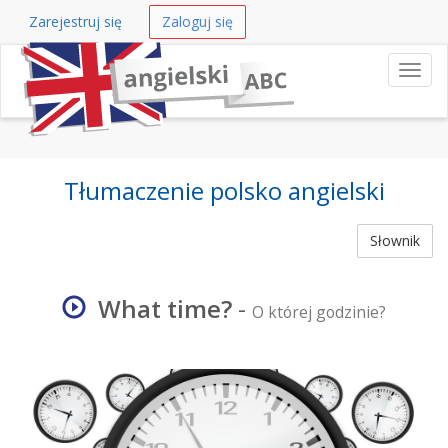
Zarejestruj się
Zaloguj się
Nawi
Tłumaczenie polsko angielski
Słownik
What time?
-
O której godzinie?