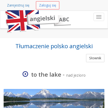
Zarejestruj się
Zaloguj się
Nawi
Tłumaczenie polsko angielski
Słownik
to the lake
-
nad jezioro