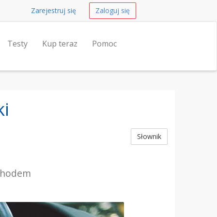
Zarejestruj się
Zaloguj się
Testy
Kup teraz
Pomoc
ki
Słownik
ochodem