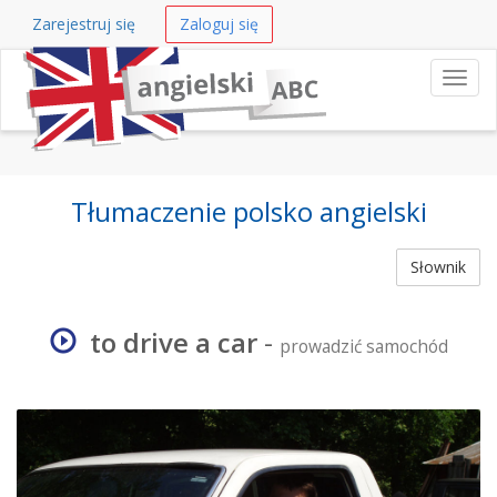
Zarejestruj się
Zaloguj się
Nawi
Tłumaczenie polsko angielski
Słownik
to drive a car
-
prowadzić samochód