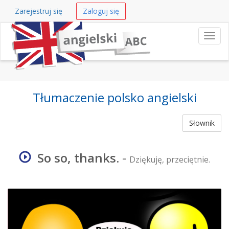
Zarejestruj się
Zaloguj się
Nawi
Tłumaczenie polsko angielski
Słownik
So so, thanks.
-
Dziękuję, przeciętnie.