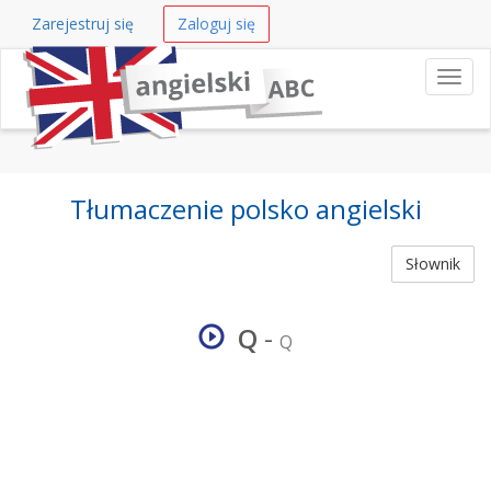
Zarejestruj się
Zaloguj się
Nawi
Tłumaczenie polsko angielski
Słownik
Q
-
Q