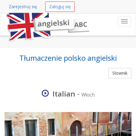
Zarejestruj się
Zaloguj się
Nawi
Tłumaczenie polsko angielski
Słownik
Italian
-
Włoch