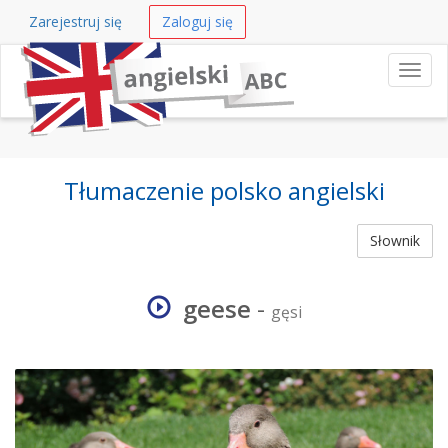
Zarejestruj się
Zaloguj się
Nawi
Tłumaczenie polsko angielski
Słownik
geese
-
gęsi