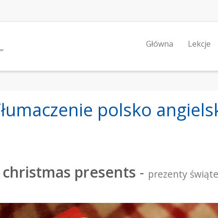
Główna
Lekcje
łumaczenie polsko angiels
christmas presents
-
prezenty świąt