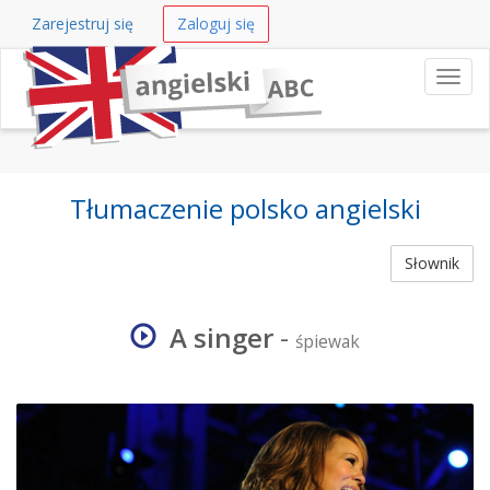
Zarejestruj się
Zaloguj się
Nawi
Tłumaczenie polsko angielski
Słownik
A singer
-
śpiewak